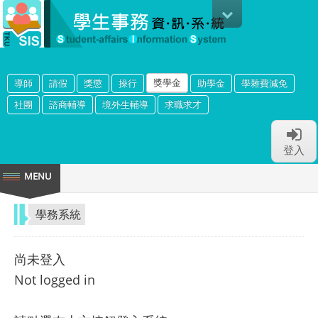
獎學金
導師
請假
獎懲
操行
助學金
學雜費減免
社團
諮商輔導
境外生輔導
求職求才
登入
學務系統
尚未登入
Not logged in