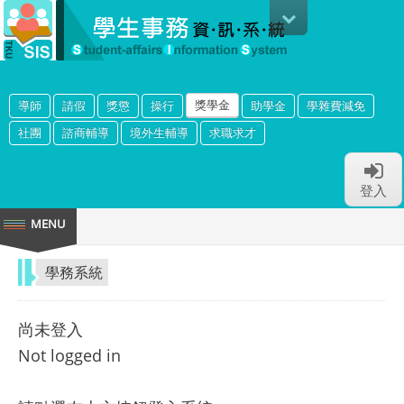
獎學金
導師
請假
獎懲
操行
助學金
學雜費減免
社團
諮商輔導
境外生輔導
求職求才
登入
學務系統
尚未登入
Not logged in