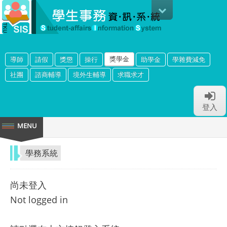
獎學金
導師
請假
獎懲
操行
助學金
學雜費減免
社團
諮商輔導
境外生輔導
求職求才
登入
學務系統
尚未登入
Not logged in