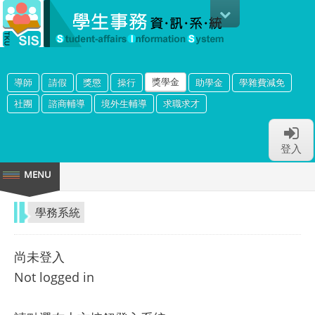
獎學金
導師
請假
獎懲
操行
助學金
學雜費減免
社團
諮商輔導
境外生輔導
求職求才
登入
學務系統
尚未登入
Not logged in